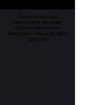
Choroba może być
niewidzialna, ale razem
czynimy niewidzialne
widocznym - wsparcie, które
daje siłe!