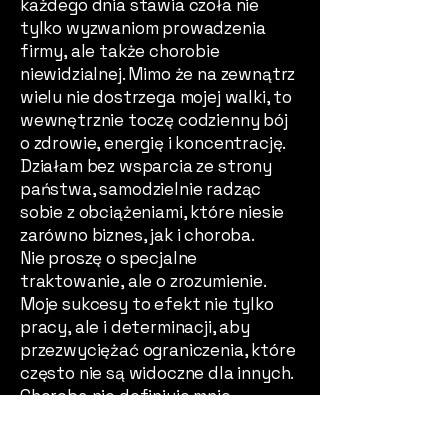
każdego dnia stawia czoła nie
tylko wyzwaniom prowadzenia
firmy, ale także chorobie
niewidzialnej. Mimo że na zewnątrz
wielu nie dostrzega mojej walki, to
wewnętrznie toczę codzienny bój
o zdrowie, energię i koncentrację.
Działam bez wsparcia ze strony
państwa, samodzielnie radząc
sobie z obciążeniami, które niesie
zarówno biznes, jak i choroba.
Nie proszę o specjalne
traktowanie, ale o zrozumienie.
Moje sukcesy to efekt nie tylko
pracy, ale i determinacji, aby
przezwyciężać ograniczenia, które
często nie są widoczne dla innych.
Choroba nie definiuje mnie –
jestem przedsiębiorcą, liderem,
który każdego dnia udowadnia, że